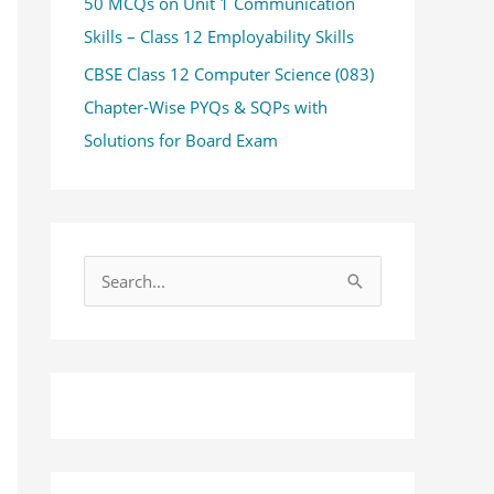
50 MCQs on Unit 1 Communication
Skills – Class 12 Employability Skills
CBSE Class 12 Computer Science (083)
Chapter-Wise PYQs & SQPs with
Solutions for Board Exam
S
e
a
r
c
h
f