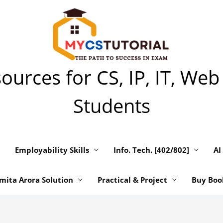
urces for CS, IP, IT, Web
Students
Employability Skills
Info. Tech. [402/802]
AI
mita Arora Solution
Practical & Project
Buy Boo