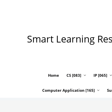
Skip
to
content
Smart Learning Reso
Home
CS [083]
IP [065]
Computer Application [165]
Su