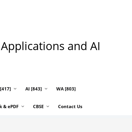
 Applications and AI
 [417]
AI [843]
WA [803]
k & ePDF
CBSE
Contact Us