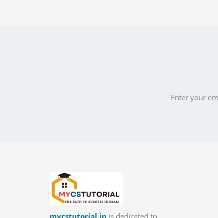
Enter your ema
mycstutorial.in
is dedicated to