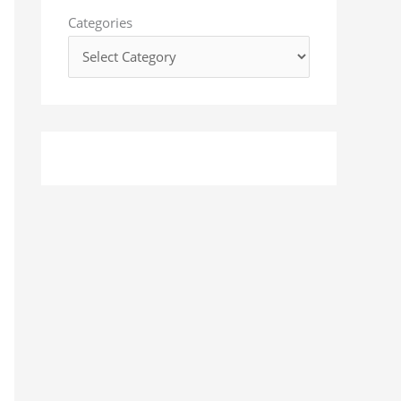
o
Categories
r
: