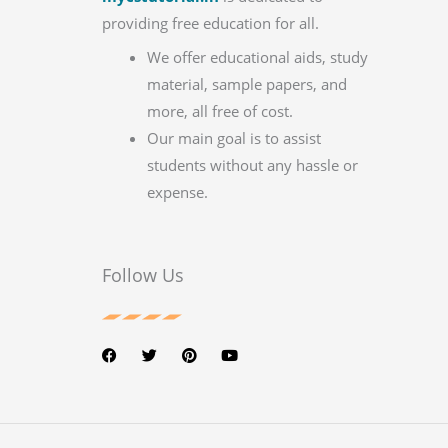
providing free education for all.
We offer educational aids, study
material, sample papers, and
more, all free of cost.
Our main goal is to assist
students without any hassle or
expense.
Follow Us
F
T
P
Y
a
w
i
o
c
i
n
u
e
t
t
t
b
t
e
u
o
e
r
b
o
r
e
e