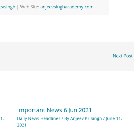
evsingh
| Web Site:
anjeevsinghacademy.com
Next Post
Important News 6 Jun 2021
1,
Daily News Headlines
/ By
Anjeev Kr Singh
/
June 11,
2021