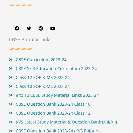
F
T
P
Y
a
w
i
o
c
i
n
u
e
t
t
t
b
t
e
u
CBSE Popular Links
o
e
r
b
o
r
e
e
k
s
t
CBSE Curriculum 2023-24
CBSE Skill Education Curriculum 2023-24
Class 12 SQP & MS 2023-24
Class 10 SQP & MS 2023-24
9 to 12 CBSE Study Material Links 2023-24
CBSE Question Bank 2023-24 Class 10
CBSE Question Bank 2023-24 Class 12
KVS Latest Study Material & Question Bank (X & XII)
CBSE Question Bank 2023-24 (KVS Raipur)