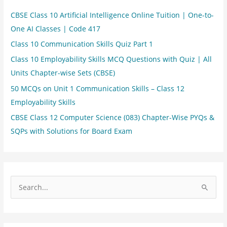
CBSE Class 10 Artificial Intelligence Online Tuition | One-to-
One AI Classes | Code 417
Class 10 Communication Skills Quiz Part 1
Class 10 Employability Skills MCQ Questions with Quiz | All
Units Chapter-wise Sets (CBSE)
50 MCQs on Unit 1 Communication Skills – Class 12
Employability Skills
CBSE Class 12 Computer Science (083) Chapter-Wise PYQs &
SQPs with Solutions for Board Exam
S
e
a