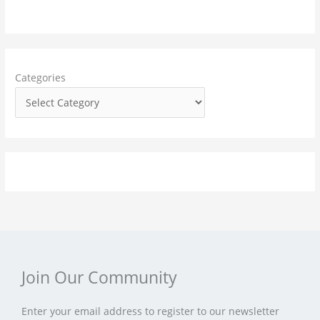
r
c
h
f
Categories
o
r
:
Join Our Community
Enter your email address to register to our newsletter