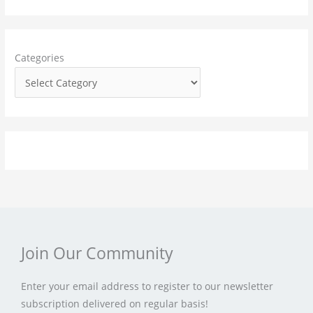
c
h
f
Categories
o
r
:
Join Our Community
Enter your email address to register to our newsletter
subscription delivered on regular basis!