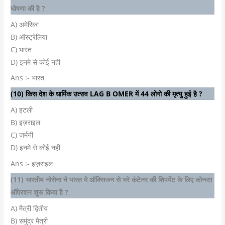
घोषणा की है ?
A) अमेरिका
B) ऑस्ट्रेलिया
C) भारत
D) इनमे से कोई नही
Ans :- भारत
(10) किस देश के धार्मिक उत्सव LAG B OMER में 44 लोगो की मृत्यु हुई है ?
A) इटली
B) इज़राइल
C) जर्मनी
D) इनमे से कोई नही
Ans :- इज़राइल
(11) भारतीय नोसेना ने भारत मे ऑक्सिजन से भरे कंटेनर की शिपमेंट के लिए कोनसा
ऑपेरशन शुरू किया है ?
A) मैत्री द्वितीय
B) समुंद्र मैत्री