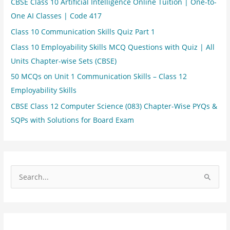
CBSE Class 10 Artificial Intelligence Online Tuition | One-to-
One AI Classes | Code 417
Class 10 Communication Skills Quiz Part 1
Class 10 Employability Skills MCQ Questions with Quiz | All
Units Chapter-wise Sets (CBSE)
50 MCQs on Unit 1 Communication Skills – Class 12
Employability Skills
CBSE Class 12 Computer Science (083) Chapter-Wise PYQs &
SQPs with Solutions for Board Exam
S
e
a
r