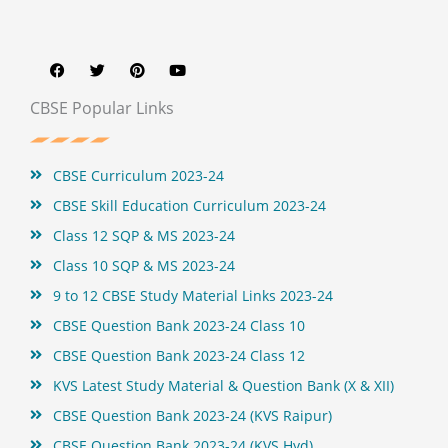
F
T
P
Y
a
w
i
o
c
i
n
u
e
t
t
t
b
t
e
u
CBSE Popular Links
o
e
r
b
o
r
e
e
k
s
t
CBSE Curriculum 2023-24
CBSE Skill Education Curriculum 2023-24
Class 12 SQP & MS 2023-24
Class 10 SQP & MS 2023-24
9 to 12 CBSE Study Material Links 2023-24
CBSE Question Bank 2023-24 Class 10
CBSE Question Bank 2023-24 Class 12
KVS Latest Study Material & Question Bank (X & XII)
CBSE Question Bank 2023-24 (KVS Raipur)
CBSE Question Bank 2023-24 (KVS Hyd)