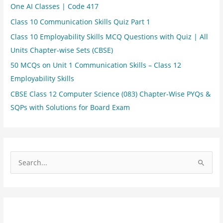
One AI Classes | Code 417
Class 10 Communication Skills Quiz Part 1
Class 10 Employability Skills MCQ Questions with Quiz | All
Units Chapter-wise Sets (CBSE)
50 MCQs on Unit 1 Communication Skills – Class 12
Employability Skills
CBSE Class 12 Computer Science (083) Chapter-Wise PYQs &
SQPs with Solutions for Board Exam
S
e
a
r
c