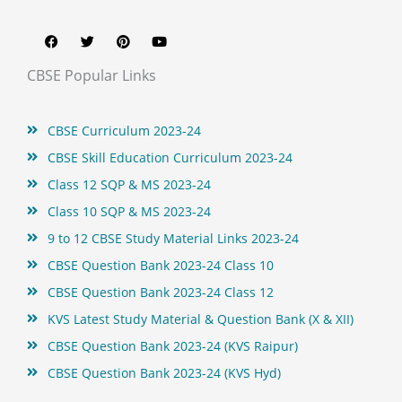
F
T
P
Y
a
w
i
o
c
i
n
u
e
t
t
t
b
t
e
u
CBSE Popular Links
o
e
r
b
o
r
e
e
k
s
t
CBSE Curriculum 2023-24
CBSE Skill Education Curriculum 2023-24
Class 12 SQP & MS 2023-24
Class 10 SQP & MS 2023-24
9 to 12 CBSE Study Material Links 2023-24
CBSE Question Bank 2023-24 Class 10
CBSE Question Bank 2023-24 Class 12
KVS Latest Study Material & Question Bank (X & XII)
CBSE Question Bank 2023-24 (KVS Raipur)
CBSE Question Bank 2023-24 (KVS Hyd)