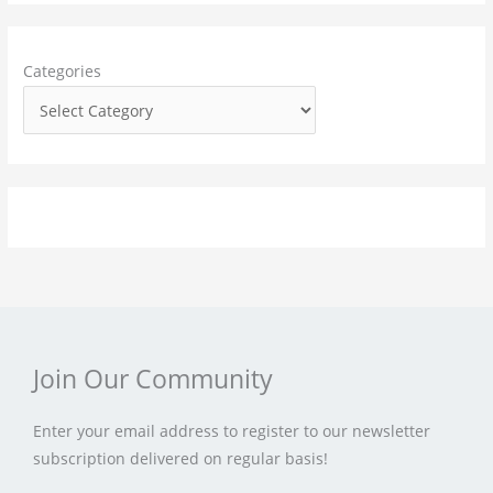
h
f
Categories
o
r
:
Join Our Community
Enter your email address to register to our newsletter
subscription delivered on regular basis!