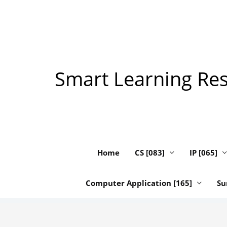
Skip
to
content
Smart Learning Reso
Home
CS [083]
IP [065]
Computer Application [165]
Su