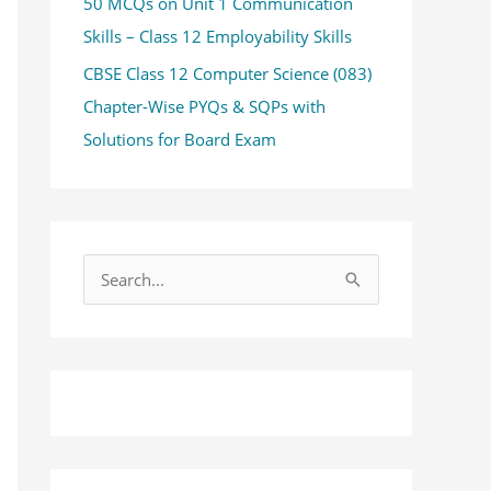
50 MCQs on Unit 1 Communication
Skills – Class 12 Employability Skills
CBSE Class 12 Computer Science (083)
Chapter-Wise PYQs & SQPs with
Solutions for Board Exam
S
e
a
r
c
h
f