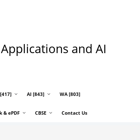
 Applications and AI
 [417]
AI [843]
WA [803]
k & ePDF
CBSE
Contact Us