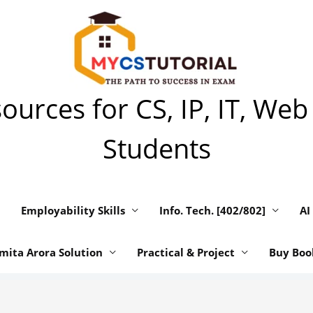
urces for CS, IP, IT, Web
Students
Employability Skills
Info. Tech. [402/802]
AI
mita Arora Solution
Practical & Project
Buy Boo