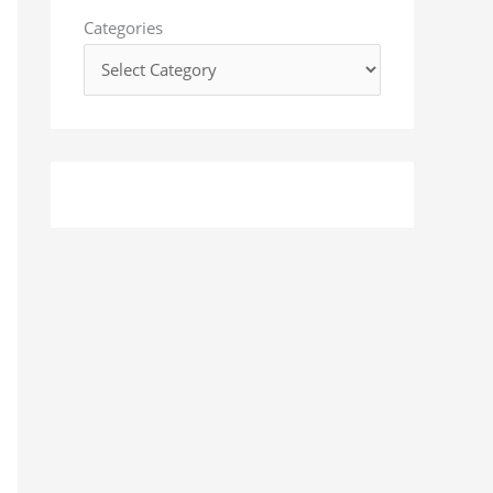
o
Categories
r
: